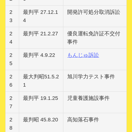
2
最判平 27.12.1
開発許可処分取消訴訟
3
4
2
最判平 21.2.27
優良運転免許証不交付
4
事件
2
最判平 4.9.22
もんじゅ訴訟
5
2
最大判昭51.5.2
旭川学力テスト事件
6
1
2
最判平 19.1.25
児童養護施設事件
7
2
最判昭 45.8.20
高知落石事件
8