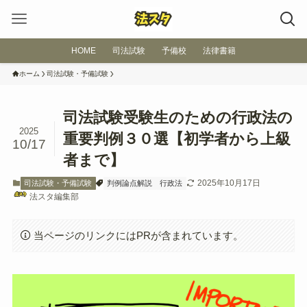
HOME
司法試験
予備校
法律書籍
ホーム
司法試験・予備試験
司法試験受験生のための行政法の
2025
重要判例３０選【初学者から上級
10/17
者まで】
2025年10月17日
司法試験・予備試験
判例論点解説
行政法
法スタ編集部
当ページのリンクにはPRが含まれています。