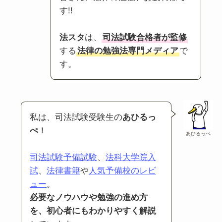
す!!
法スタ
は、
司法試験合格者が監修
する
法律の勉強法専門メディア
で
す。
私は、司法試験受験生の
あひるっ
ぺ
！
あひるっぺ
司法試験予備試験
、
法科大学院入
試
、
法律書籍
や
人気予備校のレビ
ュー
。
必要なノウハウや勉強の進め方
を、初心者にもわかりやすく解説