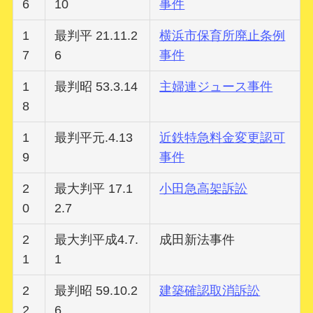
6
10
事件
1
最判平 21.11.2
横浜市保育所廃止条例
7
6
事件
1
最判昭 53.3.14
主婦連ジュース事件
8
1
最判平元.4.13
近鉄特急料金変更認可
9
事件
2
最大判平 17.1
小田急高架訴訟
0
2.7
2
最大判平成4.7.
成田新法事件
1
1
2
最判昭 59.10.2
建築確認取消訴訟
2
6