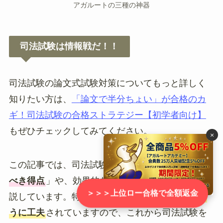
アガルートの三種の神器
司法試験は情報戦だ！！
司法試験の論文式試験対策についてもっと詳しく
知りたい方は、
「論文で半分ちょい」が合格のカ
ギ！司法試験の合格ストラテジー【初学者向け】
もぜひチェックしてみてください。
×
この記事では、司法試験の論文式試験で
「目指す
べき得点
」や、効果的な勉強法について詳しく解
＞＞＞上位ロー合格で全額返金
説しています。特に、
初学者でも理解しやすいよ
うに工夫
されていますので、これから司法試験を