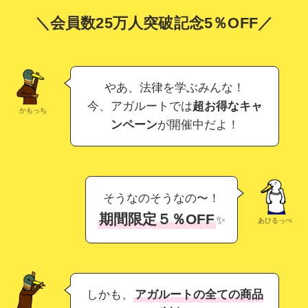
＼会員数25万人突破記念5％OFF／
やあ、法律を学ぶみんな！
今、アガルートでは
超お得なキャ
かもっち
ンペーン
が開催中だよ！
そうなのそうなの〜！
期間限定５％OFF
✨
あひるっぺ
しかも、
アガルートの全ての商品