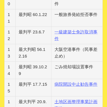
0
件
1
最判昭 60.1.22
一般旅券発給拒否事件
1
1
最判平 23.6.7
一級建築士免許取消事
2
件
1
最大判昭 56.1
大阪空港事件（民事差
3
2.16
止め）
1
最判昭 39.10.2
ごみ焼却場設置事件
4
9
1
最判平 17.7.15
病院開設中止勧告事件
5
1
最大判平 20.9.
土地区画整理事業計画