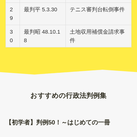
2
最判平 5.3.30
テニス審判台転倒事件
9
3
最判昭 48.10.1
土地収用補償金請求事
0
8
件
おすすめの行政法判例集
【初学者】判例50！～はじめての一冊