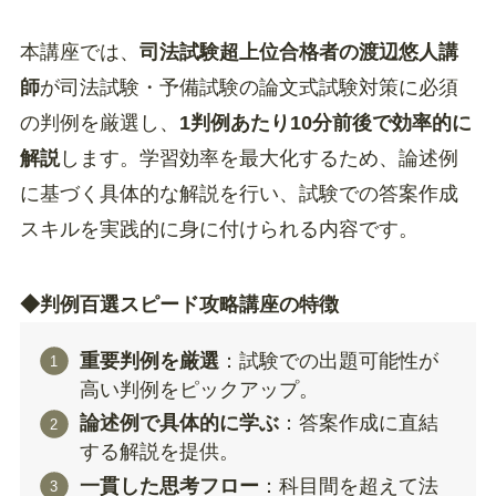
本講座では、
司法試験超上位合格者の渡辺悠人講
師
が司法試験・予備試験の論文式試験対策に必須
の判例を厳選し、
1判例あたり10分前後で効率的に
解説
します。学習効率を最大化するため、論述例
に基づく具体的な解説を行い、試験での答案作成
スキルを実践的に身に付けられる内容です。
◆判例百選スピード攻略講座の特徴
重要判例を厳選
：試験での出題可能性が
高い判例をピックアップ。
論述例で具体的に学ぶ
：答案作成に直結
する解説を提供。
一貫した思考フロー
：科目間を超えて法