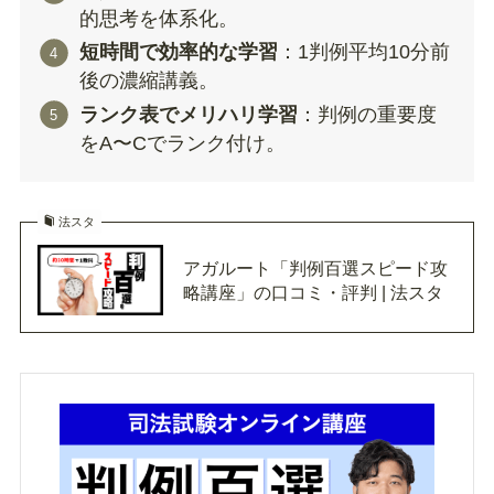
的思考を体系化。
短時間で効率的な学習
：1判例平均10分前
後の濃縮講義。
ランク表でメリハリ学習
：判例の重要度
をA〜Cでランク付け。
法スタ
アガルート「判例百選スピード攻
略講座」の口コミ・評判 | 法スタ