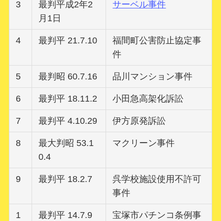
3
最判平成2年2
サーベル事件
月1日
4
最判平 21.7.10
福間町公害防止協定事
件
5
最判昭 60.7.16
品川マンション事件
6
最判平 18.11.2
小田急高架化訴訟
7
最判平 4.10.29
伊方原発訴訟
8
最大判昭 53.1
マクリーン事件
0.4
9
最判平 18.2.7
呉学校施設使用不許可
事件
1
最判平 14.7.9
宝塚市パチンコ条例事