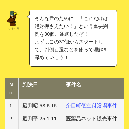
そんな君のために、「これだけは
絶対押さえたい！」という重要判
かもっち
例を30個、厳選したぞ！
まずはこの30個からスタートし
て、判例百選などを使って理解を
深めていこう！
N
判決日
事件名
o
.
1
最判昭 53.6.16
余目町個室付浴場事件
2
最判平 25.1.11
医薬品ネット販売事件