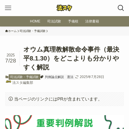
HOME
司法試験
予備校
法律書籍
ホーム
司法試験・予備試験
オウム真理教解散命令事件（最決
2025
平8.1.30）をどこよりも分かりや
7/28
すく解説
2025年7月28日
司法試験・予備試験
判例論点解説
憲法
法スタ編集部
当ページのリンクにはPRが含まれています。