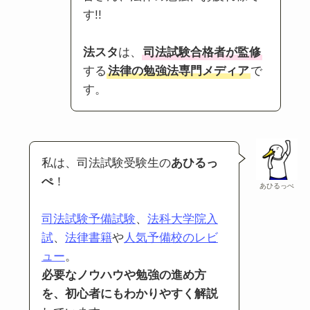
す!!
法スタ
は、
司法試験合格者が監修
する
法律の勉強法専門メディア
で
す。
私は、司法試験受験生の
あひるっ
ぺ
！
あひるっぺ
司法試験予備試験
、
法科大学院入
試
、
法律書籍
や
人気予備校のレビ
ュー
。
必要なノウハウや勉強の進め方
を、初心者にもわかりやすく解説