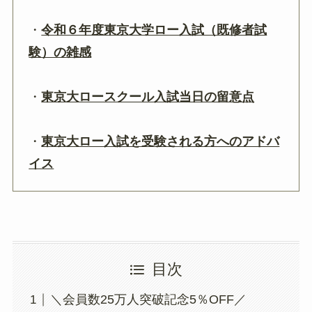
・
令和６年度東京大学ロー入試（既修者試
験）の雑感
・
東京大ロースクール入試当日の留意点
・
東京大ロー入試を受験される方へのアドバ
イス
目次
＼会員数25万人突破記念5％OFF／