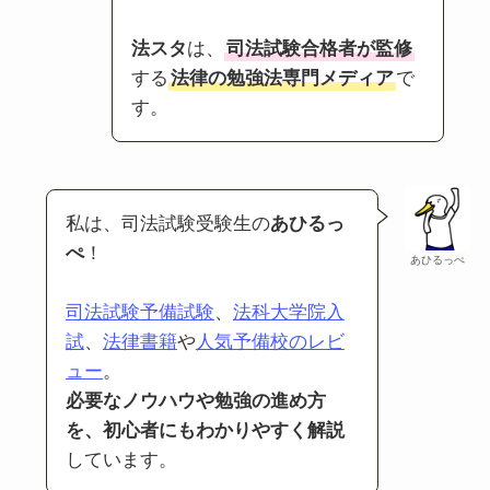
法スタ
は、
司法試験合格者が監修
する
法律の勉強法専門メディア
で
す。
私は、司法試験受験生の
あひるっ
ぺ
！
あひるっぺ
司法試験予備試験
、
法科大学院入
試
、
法律書籍
や
人気予備校のレビ
ュー
。
必要なノウハウや勉強の進め方
を、初心者にもわかりやすく解説
しています。