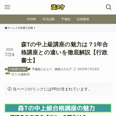
HOME
司法試験
予備校
法律書籍
ホーム
行政書士試験
森Tの中上級講座の魅力は？1年合
2025
格講座との違いを徹底解説【行政
7/24
書士】
2025年7月24日
行政書士試験
予備校レビュー
資格スクエア
法スタ編集部
当ページのリンクにはPRが含まれています。