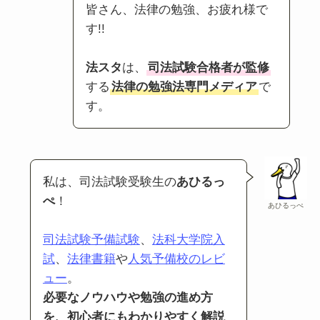
皆さん、法律の勉強、お疲れ様で
す!!
法スタ
は、
司法試験合格者が監修
する
法律の勉強法専門メディア
で
す。
私は、司法試験受験生の
あひるっ
ぺ
！
あひるっぺ
司法試験予備試験
、
法科大学院入
試
、
法律書籍
や
人気予備校のレビ
ュー
。
必要なノウハウや勉強の進め方
を、初心者にもわかりやすく解説