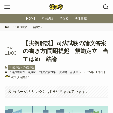
HOME
司法試験
予備校
法律書籍
ホーム
司法試験・予備試験
【実例解説】司法試験の論文答案
2025
の書き方|問題提起→規範定立→当
11/03
てはめ→結論
司法試験・予備試験
2025年11月3日
予備試験対策
初学者
司法試験対策
演習書
論証集
法スタ編集部
当ページのリンクにはPRが含まれています。