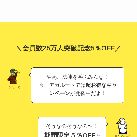
＼会員数25万人突破記念5％OFF／
やあ、法律を学ぶみんな！
今、アガルートでは
超お得なキャ
かもっち
ンペーン
が開催中だよ！
そうなのそうなの〜！
期間限定５％OFF
✨
あひるっぺ