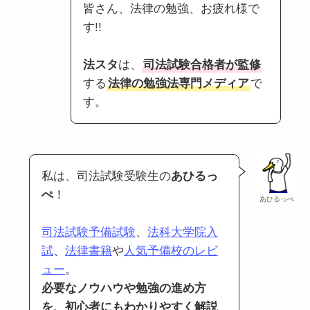
皆さん、法律の勉強、お疲れ様で
す!!
法スタ
は、
司法試験合格者が監修
する
法律の勉強法専門メディア
で
す。
私は、司法試験受験生の
あひるっ
ぺ
！
あひるっぺ
司法試験予備試験
、
法科大学院入
試
、
法律書籍
や
人気予備校のレビ
ュー
。
必要なノウハウや勉強の進め方
を、初心者にもわかりやすく解説