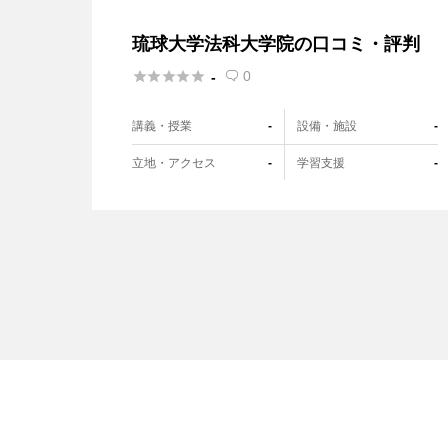
琉球大学法科大学院の口コミ・評判





0
-

講義・授業
設備・施設
-
-
立地・アクセス
学習支援
-
-