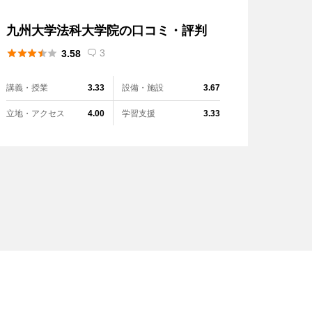
九州大学法科大学院の口コミ・評判





3
3.58

講義・授業
設備・施設
3.33
3.67
立地・アクセス
学習支援
4.00
3.33