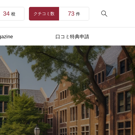
34
73

クチコミ数
校
件
azine
口コミ特典申請