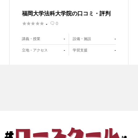
福岡大学法科大学院の口コミ・評判





0
-

講義・授業
設備・施設
-
-
立地・アクセス
学習支援
-
-